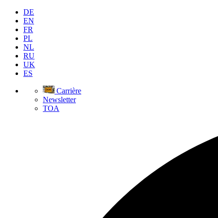
DE
EN
FR
PL
NL
RU
UK
ES
Carrière
Newsletter
TOA