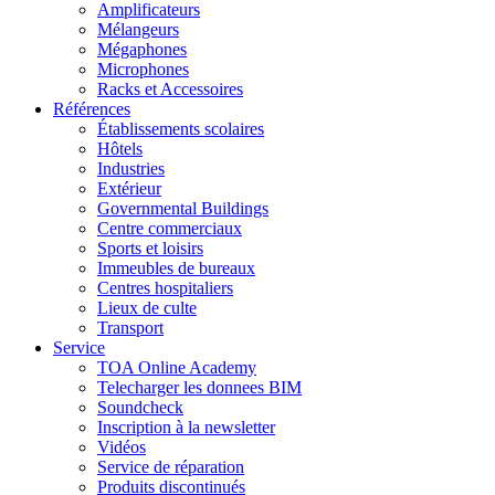
Amplificateurs
Mélangeurs
Mégaphones
Microphones
Racks et Accessoires
Références
Établissements scolaires
Hôtels
Industries
Extérieur
Governmental Buildings
Centre commerciaux
Sports et loisirs
Immeubles de bureaux
Centres hospitaliers
Lieux de culte
Transport
Service
TOA Online Academy
Telecharger les donnees BIM
Soundcheck
Inscription à la newsletter
Vidéos
Service de réparation
Produits discontinués