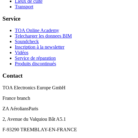
Lieux de culte
Transport
Service
TOA Online Academy
Telecharger les donnees BIM
Soundcheck
Inscription à la newsletter
Vidéos
Service de réparation
Produits discontinués
Contact
TOA Electronics Europe GmbH
France branch
ZA AéroliansParis
2, Avenue du Valquiou Bât A5.1
F-93290 TREMBLAY-EN-FRANCE