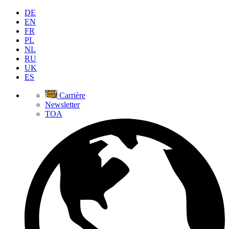
DE
EN
FR
PL
NL
RU
UK
ES
Carrière
Newsletter
TOA